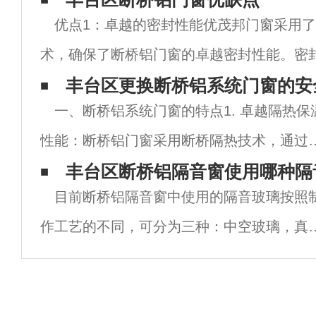
优点1：卓越的密封性能优茂邦门窗采用
术，确保了断桥铝门窗的卓越密封性能。密
接关系到门窗的隔音、防尘和防水效果。断
丰台区更换断桥铝系统门窗的安
一、断桥铝系统门窗的特点1. 卓越隔热保
密封性能可以有效地隔绝噪音和灰尘的侵入
性能：断桥铝门窗采用断桥隔热技术，通过
型材中的隔热条有效阻断室内外热量传递，
丰台区断桥铝隔音窗使用哪种隔
目前断桥铝隔音窗中使用的隔音玻璃按照
大降低了能耗，提升了家居的保温效果，尤
作工艺的不同，可分为三种：中空玻璃，真
适合寒冷或炎热地区使用。2. 高效隔音
玻璃，夹胶玻璃。在隔音方面每种玻璃都有
自的特点。 双层中空玻璃。是由两层玻璃构
成，四周用高强度、高气密性复合粘